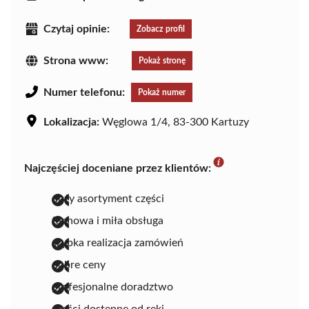
Czytaj opinie:
Zobacz profil
Strona www:
Pokaż stronę
Numer telefonu:
Pokaż numer
Lokalizacja:
Węglowa 1/4, 83-300 Kartuzy
Najczęściej doceniane przez klientów:
duży asortyment części
fachowa i miła obsługa
szybka realizacja zamówień
dobre ceny
profesjonalne doradztwo
części dostępne od ręki