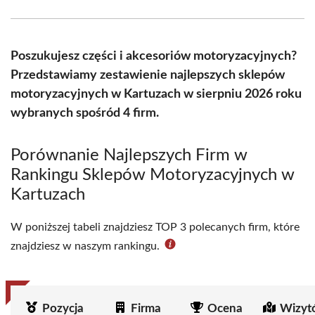
Facebook
X
Pinterest
WhatsApp
LinkedIn
Email
(Twitter)
Poszukujesz części i akcesoriów motoryzacyjnych?
Przedstawiamy zestawienie najlepszych sklepów
motoryzacyjnych w Kartuzach w sierpniu 2026 roku
wybranych spośród 4 firm.
Porównanie Najlepszych Firm w
Rankingu Sklepów Motoryzacyjnych w
Kartuzach
W poniższej tabeli znajdziesz TOP 3 polecanych firm, które
znajdziesz w naszym rankingu.
Pozycja
Firma
Ocena
Wizyt