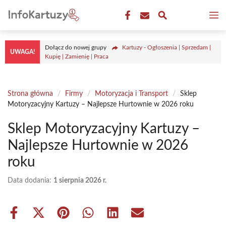
Przejdź
M
do
treści
Dołącz do nowej grupy
Kartuzy - Ogłoszenia | Sprzedam |
UWAGA!
Kupię | Zamienię | Praca
Strona główna
/
Firmy
/
Motoryzacja i Transport
/
Sklep
Motoryzacyjny Kartuzy – Najlepsze Hurtownie w 2026 roku
Sklep Motoryzacyjny Kartuzy –
Najlepsze Hurtownie w 2026
roku
Data dodania:
1 sierpnia 2026 r.
Share
Share
Share
Share
Share
Share
on
on
on
on
on
on