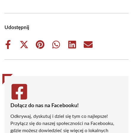
Udostępnij
Share
Share
Share
Share
Share
Share
on
on
on
on
on
on
Facebook
X
Pinterest
WhatsApp
LinkedIn
Email
(Twitter)
Dołącz do nas na Facebooku!
Odkrywaj, dyskutuj i dziel się tym co najlepsze!
Przyłącz się do naszej społeczności na Facebooku,
gdzie możesz dowiedzieć się więcej o lokalnych