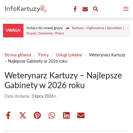
Przejdź
M
do
treści
Dołącz do nowej grupy
Kartuzy - Ogłoszenia | Sprzedam |
UWAGA!
Kupię | Zamienię | Praca
Strona główna
/
Firmy
/
Usługi Lokalne
/
Weterynarz Kartuzy
– Najlepsze Gabinety w 2026 roku
Weterynarz Kartuzy – Najlepsze
Gabinety w 2026 roku
Data dodania:
3 lipca 2026 r.
Share
Share
Share
Share
Share
Share
on
on
on
on
on
on
Facebook
X
Pinterest
WhatsApp
LinkedIn
Email
(Twitter)