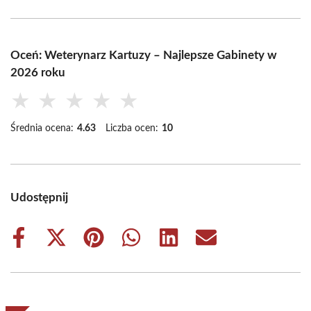
Oceń: Weterynarz Kartuzy – Najlepsze Gabinety w
2026 roku
★
★
★
★
★
Średnia ocena:
4.63
Liczba ocen:
10
Udostępnij
Share
Share
Share
Share
Share
Share
on
on
on
on
on
on
Facebook
X
Pinterest
WhatsApp
LinkedIn
Email
(Twitter)