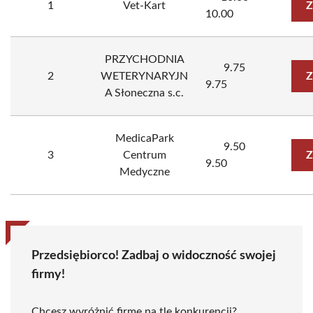
1
Vet-Kart
Z
10.00
PRZYCHODNIA
9.75
2
WETERYNARYJN
Z
9.75
A Słoneczna s.c.
MedicaPark
9.50
3
Centrum
Z
9.50
Medyczne
Przedsiębiorco! Zadbaj o widoczność swojej
firmy!
Chcesz wyróżnić firmę na tle konkurencji?