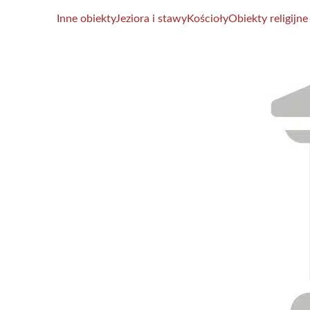
Inne obiekty
Jeziora i stawy
Kościoły
Obiekty religijne