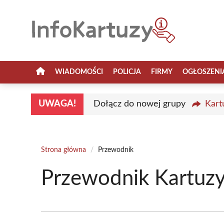
Przejdź
do
treści
WIADOMOŚCI
POLICJA
FIRMY
OGŁOSZENI
UWAGA!
Dołącz do nowej grupy
Kart
Strona główna
/
Przewodnik
Przewodnik Kartuz