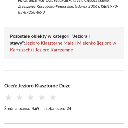
Fizjograficznych" pod. redakcją Andrzeja Chludzińskiego,
Zrzeszenie Kaszubsko-Pomorskie, Gdańsk 2006 r. ISBN 978-
83-87258-86-3
Pozostałe obiekty w kategorii "Jeziora i
stawy":
Jezioro Klasztorne Małe
|
Mielenko (jezioro w
Kartuzach)
|
Jezioro Karczemne
Oceń: Jezioro Klasztorne Duże
★
★
★
★
★
Średnia ocena:
4.69
Liczba ocen:
24