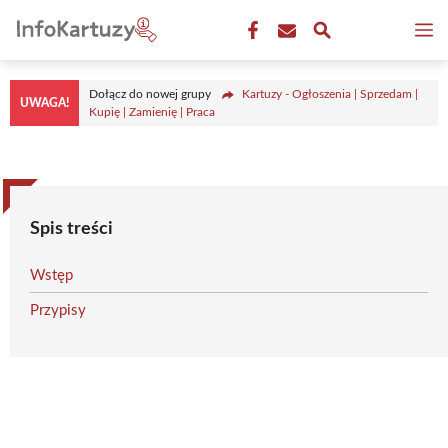
Przejdź
M
do
treści
Dołącz do nowej grupy
Kartuzy - Ogłoszenia | Sprzedam |
UWAGA!
Kupię | Zamienię | Praca
Spis treści
Wstęp
Przypisy