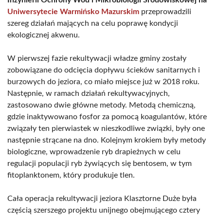
Inżynierii Ochrony Wód i Mikrobiologii Środowiskowej na
Uniwersytecie Warmińsko Mazurskim
przeprowadzili
szereg działań mających na celu poprawę kondycji
ekologicznej akwenu.
W pierwszej fazie rekultywacji władze gminy zostały
zobowiązane do odcięcia dopływu ścieków sanitarnych i
burzowych do jeziora, co miało miejsce już w 2018 roku.
Następnie, w ramach działań rekultywacyjnych,
zastosowano dwie główne metody. Metodą chemiczną,
gdzie inaktywowano fosfor za pomocą koagulantów, które
związały ten pierwiastek w nieszkodliwe związki, były one
następnie strącane na dno. Kolejnym krokiem były metody
biologiczne, wprowadzenie ryb drapieżnych w celu
regulacji populacji ryb żywiących się bentosem, w tym
fitoplanktonem, który produkuje tlen.
Cała operacja rekultywacji jeziora Klasztorne Duże była
częścią szerszego projektu unijnego obejmującego cztery