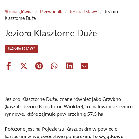
Strona główna
/
Przewodnik
/
Jeziora i stawy
/
Jezioro
Klasztorne Duże
Jezioro Klasztorne Duże
JEZIORA I STAWY
Share
Share
Share
Share
Share
Share
on
on
on
on
on
on
Facebook
X
Pinterest
WhatsApp
LinkedIn
Email
(Twitter)
Jezioro Klasztorne Duże, znane również jako Grzybno
(kaszub. Jezoro Klôsztorné Wiôldżé), to malownicze jezioro
rynnowe, które zajmuje powierzchnię 57,5 ha.
Położone jest na Pojezierzu Kaszubskim w powiecie
kartuskim w województwie pomorskim.
To wyjątkowe