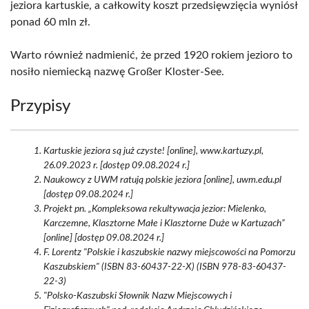
jeziora kartuskie, a całkowity koszt przedsięwzięcia wyniósł
ponad 60 mln zł.
Warto również nadmienić, że przed 1920 rokiem jezioro to
nosiło niemiecką nazwę Großer Kloster-See.
Przypisy
Kartuskie jeziora są już czyste! [online], www.kartuzy.pl,
26.09.2023 r. [dostęp 09.08.2024 r.]
Naukowcy z UWM ratują polskie jeziora [online], uwm.edu.pl
[dostęp 09.08.2024 r.]
Projekt pn. „Kompleksowa rekultywacja jezior: Mielenko,
Karczemne, Klasztorne Małe i Klasztorne Duże w Kartuzach”
[online] [dostęp 09.08.2024 r.]
F. Lorentz "Polskie i kaszubskie nazwy miejscowości na Pomorzu
Kaszubskiem" (ISBN 83-60437-22-X) (ISBN 978-83-60437-
22-3)
"Polsko-Kaszubski Słownik Nazw Miejscowych i