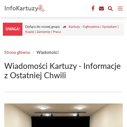
Przejdź
M
do
treści
Dołącz do nowej grupy
Kartuzy - Ogłoszenia | Sprzedam |
UWAGA!
Kupię | Zamienię | Praca
Strona główna
/
Wiadomości
Wiadomości Kartuzy - Informacje
z Ostatniej Chwili