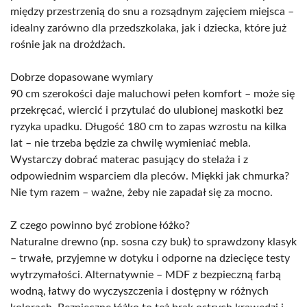
między przestrzenią do snu a rozsądnym zajęciem miejsca –
idealny zarówno dla przedszkolaka, jak i dziecka, które już
rośnie jak na drożdżach.
Dobrze dopasowane wymiary
90 cm szerokości daje maluchowi pełen komfort – może się
przekręcać, wiercić i przytulać do ulubionej maskotki bez
ryzyka upadku. Długość 180 cm to zapas wzrostu na kilka
lat – nie trzeba będzie za chwilę wymieniać mebla.
Wystarczy dobrać materac pasujący do stelaża i z
odpowiednim wsparciem dla pleców. Miękki jak chmurka?
Nie tym razem – ważne, żeby nie zapadał się za mocno.
Z czego powinno być zrobione łóżko?
Naturalne drewno (np. sosna czy buk) to sprawdzony klasyk
– trwałe, przyjemne w dotyku i odporne na dziecięce testy
wytrzymałości. Alternatywnie – MDF z bezpieczną farbą
wodną, łatwy do wyczyszczenia i dostępny w różnych