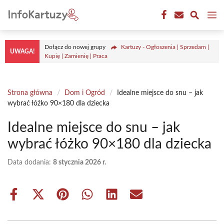
Przejdź
M
do
treści
Dołącz do nowej grupy
Kartuzy - Ogłoszenia | Sprzedam |
UWAGA!
Kupię | Zamienię | Praca
Strona główna
/
Dom i Ogród
/
Idealne miejsce do snu – jak
wybrać łóżko 90×180 dla dziecka
Idealne miejsce do snu – jak
wybrać łóżko 90×180 dla dziecka
Data dodania:
8 stycznia 2026 r.
Share
Share
Share
Share
Share
Share
on
on
on
on
on
on
Facebook
X
Pinterest
WhatsApp
LinkedIn
Email
(Twitter)