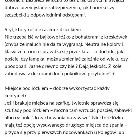
kolorach. Bezpieczne łóżko to też brak ostrych krawędzi i
dobrze przemyślane zabezpieczenia, jak barierki czy
szczebelki z odpowiednimi odstępami.
Styl, który rośnie razem z dzieckiem
Nie trzeba iść w bajkowe łóżko z bohaterami z kreskówek
(chyba że maluch nie da za wygraną). Neutralne kolory i
klasyczna forma sprawdzą się przez lata – a dodatki, jak
pościel czy lampka, można zmieniać zależnie od wieku czy
upodobań. Jasne drewno czy biel? Dają lekkość. Z kolei
zabudowa z dekorami doda pokoikowi przytulności.
Miejsce pod łóżkiem – dobrze wykorzystać każdy
centymetr
Jeśli brakuje miejsca na szafkę, świetnie sprawdzą się
szuflady pod łóżkiem – można tam wrzucić pościel, zabawki
albo rysunki “do zachowania na zawsze”. Niektóre łóżka
mają też opcję wysuwanego drugiego miejsca do spania –
przyda się przy pierwszych nocowankach u kolegów lub