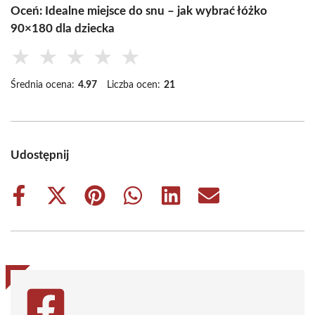
Oceń: Idealne miejsce do snu – jak wybrać łóżko
90×180 dla dziecka
★
★
★
★
★
Średnia ocena:
4.97
Liczba ocen:
21
Udostępnij
Share
Share
Share
Share
Share
Share
on
on
on
on
on
on
Facebook
X
Pinterest
WhatsApp
LinkedIn
Email
(Twitter)