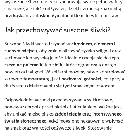
wysuszone śliwki nie tylko zachowują swoje pełne walory
smakowe, ale także odżywcze, dzięki czemu są znakomitą
przekąską oraz doskonałym dodatkiem do wielu potraw.
Jak przechowywać suszone śliwki?
Suszone śliwki warto trzymać w
chłodnym
,
ciemnym
i
suchym miejscu
, aby zminimalizować ryzyko wilgoci oraz
zachować ich wysoką jakość. Idealnie nadają się do tego
szczelne pojemniki
lub
słoiki
, które ograniczają dostęp
powietrza i wilgoci. W spiżarni możemy łatwo kontrolować
zarówno
temperaturę
, jak i
poziom wilgotności
, co sprzyja
dłuższemu delektowaniu się tymi smacznymi owocami.
Odpowiednie warunki przechowywania są kluczowe,
ponieważ chronią przed pleśnią i utlenianiem. Ważne jest,
aby unikać miejsc blisko
źródeł ciepła
oraz
intensywnego
światła słonecznego
, gdyż mogą one negatywnie wpłynąć
na smak oraz wartości odżywcze śliwek. Stosowanie