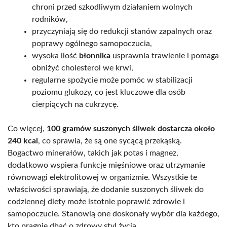
chroni przed szkodliwym działaniem wolnych
rodników,
przyczyniają się do redukcji stanów zapalnych oraz
poprawy ogólnego samopoczucia,
wysoka ilość
błonnika
usprawnia trawienie i pomaga
obniżyć cholesterol we krwi,
regularne spożycie może pomóc w stabilizacji
poziomu glukozy, co jest kluczowe dla osób
cierpiących na cukrzycę.
Co więcej,
100 gramów suszonych śliwek dostarcza około
240 kcal
, co sprawia, że są one sycącą przekąską.
Bogactwo minerałów, takich jak potas i magnez,
dodatkowo wspiera funkcje mięśniowe oraz utrzymanie
równowagi elektrolitowej w organizmie. Wszystkie te
właściwości sprawiają, że dodanie suszonych śliwek do
codziennej diety może istotnie poprawić zdrowie i
samopoczucie. Stanowią one doskonały wybór dla każdego,
kto pragnie dbać o zdrowy styl życia.