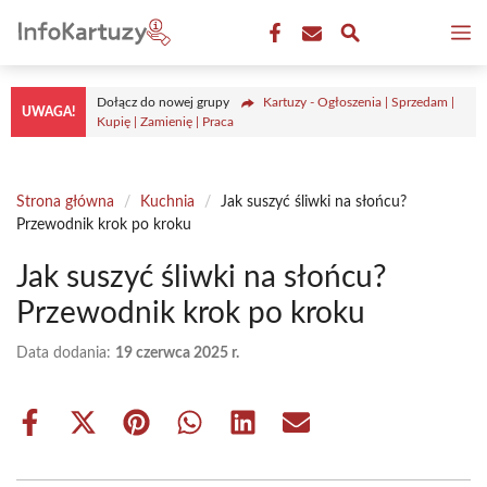
Przejdź
M
do
treści
Dołącz do nowej grupy
Kartuzy - Ogłoszenia | Sprzedam |
UWAGA!
Kupię | Zamienię | Praca
Strona główna
/
Kuchnia
/
Jak suszyć śliwki na słońcu?
Przewodnik krok po kroku
Jak suszyć śliwki na słońcu?
Przewodnik krok po kroku
Data dodania:
19 czerwca 2025 r.
Share
Share
Share
Share
Share
Share
on
on
on
on
on
on
Facebook
X
Pinterest
WhatsApp
LinkedIn
Email
(Twitter)