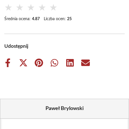
★
★
★
★
★
Średnia ocena:
4.87
Liczba ocen:
25
Udostępnij
Share
Share
Share
Share
Share
Share
on
on
on
on
on
on
Facebook
X
Pinterest
WhatsApp
LinkedIn
Email
(Twitter)
Paweł Brylowski