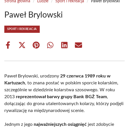
Strona główna
/
Ludzie
/
Sport i rekreacja
/
Paweł Brylowski
Paweł Brylowski
SPORT I REKREACJA
Share
Share
Share
Share
Share
Share
on
on
on
on
on
on
Facebook
X
Pinterest
WhatsApp
LinkedIn
Email
(Twitter)
Paweł Brylowski, urodzony
29 czerwca 1989 roku w
Kartuzach
, to znana postać w polskim sporcie kolarskim,
szczególnie w dziedzinie kolarstwa szosowego. W roku
2013
reprezentował barwy grupy Bank BGŻ Team
,
dołączając do grona utalentowanych kolarzy, którzy podjęli
rywalizację na międzynarodowej scenie.
Jednym z jego
najważniejszych osiągnięć
jest zdobycie