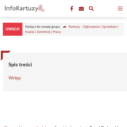
Przejdź
M
do
treści
Dołącz do nowej grupy
Kartuzy - Ogłoszenia | Sprzedam |
UWAGA!
Kupię | Zamienię | Praca
Spis treści
Wstęp