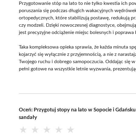
Przygotowanie stóp na lato to nie tylko kwestia ich p
poruszania się podczas długich wakacyjnych wędrówe
ortopedycznych, które stabilizują postawę, redukują 
czy modzeli. Dzięki nowoczesnej diagnostyce, obejmu
jest precyzyjne odciążenie miejsc bolesnych i poprawa 
Taka kompleksowa opieka sprawia, że każda minuta sp
kojarzyć się wyłącznie z przyjemnością, a nie z naras
Twojego ruchu i dobrego samopoczucia. Oddając się w r
pełni gotowe na wszystkie letnie wyzwania, prezentując
Oceń: Przygotuj stopy na lato w Sopocie i Gdańsk
sandały
★
★
★
★
★