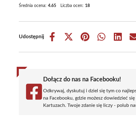
Średnia ocena:
4.65
Liczba ocen:
18
Udostępnij
Share
Share
Share
Share
Share
on
on
on
on
on
Facebook
X
Pinterest
WhatsApp
LinkedIn
(Twitter)
Dołącz do nas na Facebooku!
Odkrywaj, dyskutuj i dziel się tym co najlep
na Facebooku, gdzie możesz dowiedzieć się
Kartuzach. Twoje zdanie się liczy - polub na