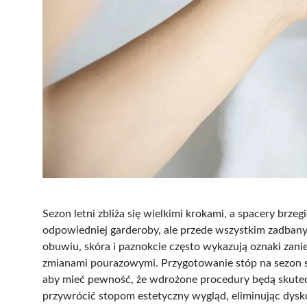
Sezon letni zbliża się wielkimi krokami, a spacery brze
odpowiedniej garderoby, ale przede wszystkim zadban
obuwiu, skóra i paznokcie często wykazują oznaki zani
zmianami pourazowymi. Przygotowanie stóp na sezon sa
aby mieć pewność, że wdrożone procedury będą skutecz
przywrócić stopom estetyczny wygląd, eliminując dysko