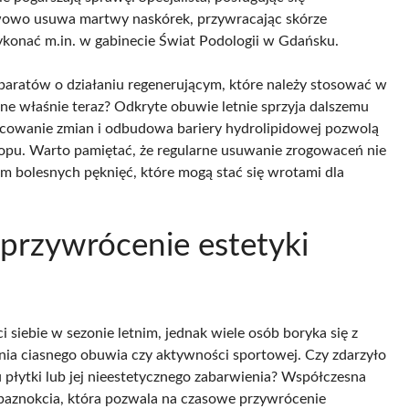
twowo usuwa martwy naskórek, przywracając skórze
ykonać m.in. w gabinecie Świat Podologii w Gdańsku.
paratów o działaniu regenerującym, które należy stosować w
tne właśnie teraz? Odkryte obuwie letnie sprzyja dalszemu
acowanie zmian i odbudowa bariery hydrolipidowej pozwolą
opu. Warto pamiętać, że regularne usuwanie zrogowaceń nie
m bolesnych pęknięć, które mogą stać się wrotami dla
 przywrócenie estetyki
siebie w sezonie letnim, jednak wiele osób boryka się z
a ciasnego obuwia czy aktywności sportowej. Czy zdarzyło
płytki lub jej nieestetycznego zabarwienia? Współczesna
i paznokcia, która pozwala na czasowe przywrócenie