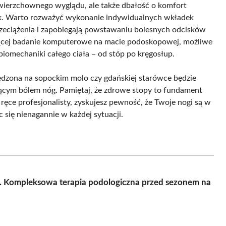
owierzchownego wyglądu, ale także dbałość o komfort
k. Warto rozważyć wykonanie indywidualnych wkładek
przeciążenia i zapobiegają powstawaniu bolesnych odcisków
jącej badanie komputerowe na macie podoskopowej, możliwe
biomechaniki całego ciała – od stóp po kręgosłup.
ędzona na sopockim molo czy gdańskiej starówce będzie
tającym bólem nóg. Pamiętaj, że zdrowe stopy to fundament
ęce profesjonalisty, zyskujesz pewność, że Twoje nogi są w
 się nienagannie w każdej sytuacji.
u. Kompleksowa terapia podologiczna przed sezonem na