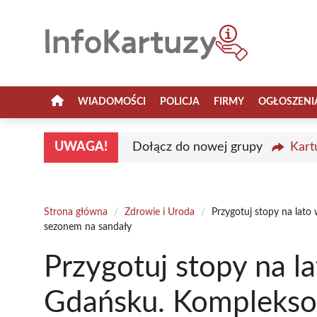
Przejdź
do
treści
WIADOMOŚCI
POLICJA
FIRMY
OGŁOSZENI
UWAGA!
Dołącz do nowej grupy
Kart
Strona główna
/
Zdrowie i Uroda
/
Przygotuj stopy na lato
sezonem na sandały
Przygotuj stopy na l
Gdańsku. Komplekso