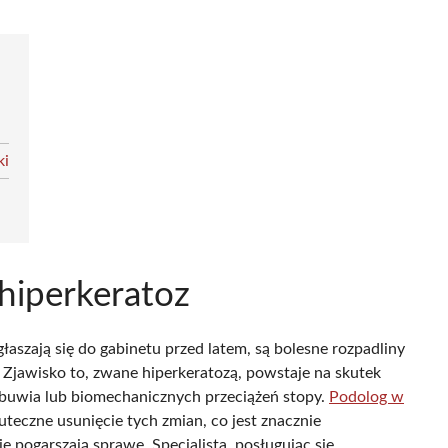
ki
 hiperkeratoz
łaszają się do gabinetu przed latem, są bolesne rozpadliny
 Zjawisko to, zwane hiperkeratozą, powstaje na skutek
obuwia lub biomechanicznych przeciążeń stopy.
Podolog w
teczne usunięcie tych zmian, co jest znacznie
 pogarszają sprawę. Specjalista, posługując się