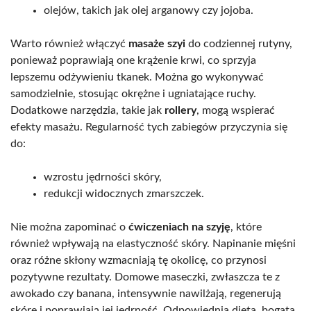
olejów, takich jak olej arganowy czy jojoba.
Warto również włączyć
masaże szyi
do codziennej rutyny,
ponieważ poprawiają one krążenie krwi, co sprzyja
lepszemu odżywieniu tkanek. Można go wykonywać
samodzielnie, stosując okrężne i ugniatające ruchy.
Dodatkowe narzędzia, takie jak
rollery
, mogą wspierać
efekty masażu. Regularność tych zabiegów przyczynia się
do:
wzrostu jędrności skóry,
redukcji widocznych zmarszczek.
Nie można zapominać o
ćwiczeniach na szyję
, które
również wpływają na elastyczność skóry. Napinanie mięśni
oraz różne skłony wzmacniają tę okolicę, co przynosi
pozytywne rezultaty. Domowe maseczki, zwłaszcza te z
awokado czy banana, intensywnie nawilżają, regenerują
skórę i poprawiają jej jędrność. Odpowiednia dieta, bogata