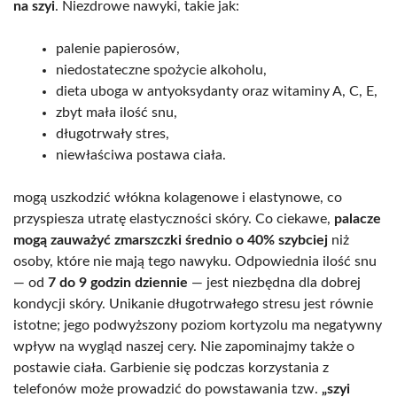
na szyi
. Niezdrowe nawyki, takie jak:
palenie papierosów,
niedostateczne spożycie alkoholu,
dieta uboga w antyoksydanty oraz witaminy A, C, E,
zbyt mała ilość snu,
długotrwały stres,
niewłaściwa postawa ciała.
mogą uszkodzić włókna kolagenowe i elastynowe, co
przyspiesza utratę elastyczności skóry. Co ciekawe,
palacze
mogą zauważyć zmarszczki średnio o 40% szybciej
niż
osoby, które nie mają tego nawyku. Odpowiednia ilość snu
— od
7 do 9 godzin dziennie
— jest niezbędna dla dobrej
kondycji skóry. Unikanie długotrwałego stresu jest równie
istotne; jego podwyższony poziom kortyzolu ma negatywny
wpływ na wygląd naszej cery. Nie zapominajmy także o
postawie ciała. Garbienie się podczas korzystania z
telefonów może prowadzić do powstawania tzw.
„szyi