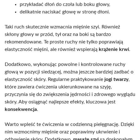
przykładać dłoń do czoła lub boku głowy,
delikatnie naciskać głowę w stronę dłoni.
Taki ruch skutecznie wzmacnia mięśnie szyi. Również
skłony głowy w przód, tył oraz na boki są bardzo
rekomendowane. Te proste ruchy nie tylko poprawiają
elastyczność mięśni, ale również wspierają
krążenie krwi
.
Dodatkowo, wykonując powolne i kontrolowane ruchy
głową w pozycji siedzącej, można jeszcze bardziej zadbać o
elastyczność skóry. Regularne praktykowanie
jogi twarzy
,
które zawiera ćwiczenia ukierunkowane na szyję,
przyczynia się do zwiększenia jędrności i zdrowego wyglądu
skóry. Aby osiągnąć najlepsze efekty, kluczowa jest
konsekwencja
.
Warto wpleść te ćwiczenia w codzienną pielęgnację. Dzięki
nim wzmocnimy mięśnie oraz poprawimy ukrwienie i
odżywienie skóry. Dodatkowo,
masaże szyi
są doskonałym