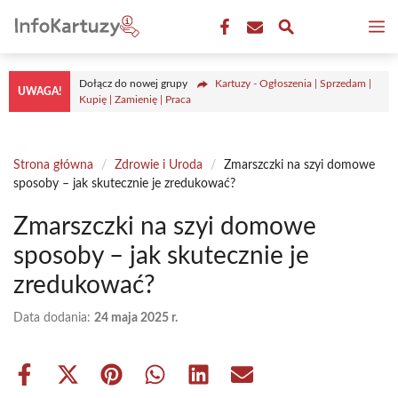
Przejdź
M
do
treści
Dołącz do nowej grupy
Kartuzy - Ogłoszenia | Sprzedam |
UWAGA!
Kupię | Zamienię | Praca
Strona główna
/
Zdrowie i Uroda
/
Zmarszczki na szyi domowe
sposoby – jak skutecznie je zredukować?
Zmarszczki na szyi domowe
sposoby – jak skutecznie je
zredukować?
Data dodania:
24 maja 2025 r.
Share
Share
Share
Share
Share
Share
on
on
on
on
on
on