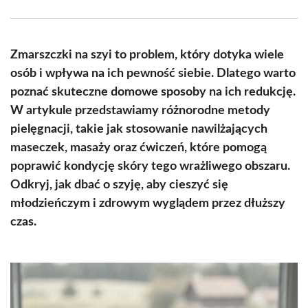
Facebook
X
Pinterest
WhatsApp
LinkedIn
Email
(Twitter)
Zmarszczki na szyi to problem, który dotyka wiele
osób i wpływa na ich pewność siebie. Dlatego warto
poznać skuteczne domowe sposoby na ich redukcję.
W artykule przedstawiamy różnorodne metody
pielęgnacji, takie jak stosowanie nawilżających
maseczek, masaży oraz ćwiczeń, które pomogą
poprawić kondycję skóry tego wrażliwego obszaru.
Odkryj, jak dbać o szyję, aby cieszyć się
młodzieńczym i zdrowym wyglądem przez dłuższy
czas.