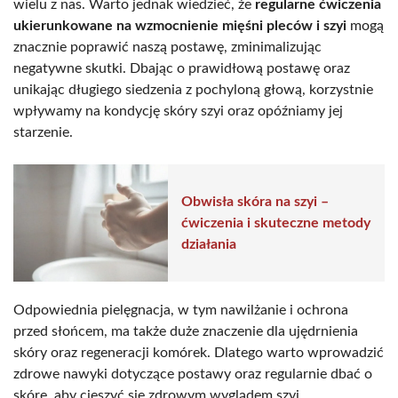
wielu z nas. Warto jednak wiedzieć, że
regularne ćwiczenia
ukierunkowane na wzmocnienie mięśni pleców i szyi
mogą
znacznie poprawić naszą postawę, zminimalizując
negatywne skutki. Dbając o prawidłową postawę oraz
unikając długiego siedzenia z pochyloną głową, korzystnie
wpływamy na kondycję skóry szyi oraz opóźniamy jej
starzenie.
Obwisła skóra na szyi –
ćwiczenia i skuteczne metody
działania
Odpowiednia pielęgnacja, w tym nawilżanie i ochrona
przed słońcem, ma także duże znaczenie dla ujędrnienia
skóry oraz regeneracji komórek. Dlatego warto wprowadzić
zdrowe nawyki dotyczące postawy oraz regularnie dbać o
skórę, aby cieszyć się zdrowym wyglądem szyi.