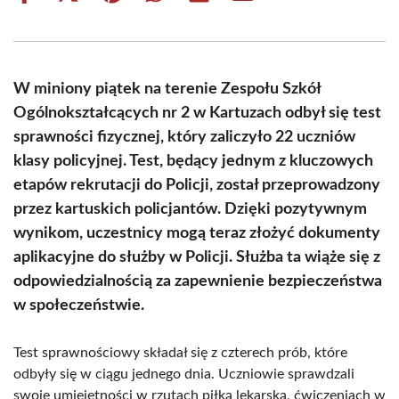
on
on
on
on
on
on
Facebook
X
Pinterest
WhatsApp
LinkedIn
Email
(Twitter)
W miniony piątek na terenie Zespołu Szkół
Ogólnokształcących nr 2 w Kartuzach odbył się test
sprawności fizycznej, który zaliczyło 22 uczniów
klasy policyjnej. Test, będący jednym z kluczowych
etapów rekrutacji do Policji, został przeprowadzony
przez kartuskich policjantów. Dzięki pozytywnym
wynikom, uczestnicy mogą teraz złożyć dokumenty
aplikacyjne do służby w Policji. Służba ta wiąże się z
odpowiedzialnością za zapewnienie bezpieczeństwa
w społeczeństwie.
Test sprawnościowy składał się z czterech prób, które
odbyły się w ciągu jednego dnia. Uczniowie sprawdzali
swoje umiejętności w rzutach piłką lekarską, ćwiczeniach w