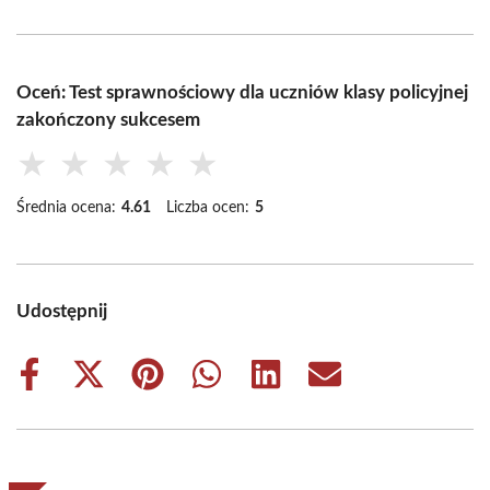
Oceń: Test sprawnościowy dla uczniów klasy policyjnej
zakończony sukcesem
★
★
★
★
★
Średnia ocena:
4.61
Liczba ocen:
5
Udostępnij
Share
Share
Share
Share
Share
Share
on
on
on
on
on
on
Facebook
X
Pinterest
WhatsApp
LinkedIn
Email
(Twitter)