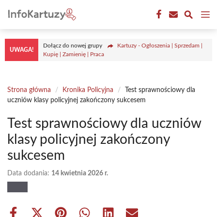
Przejdź
M
do
treści
Dołącz do nowej grupy
Kartuzy - Ogłoszenia | Sprzedam |
UWAGA!
Kupię | Zamienię | Praca
Strona główna
/
Kronika Policyjna
/
Test sprawnościowy dla
uczniów klasy policyjnej zakończony sukcesem
Test sprawnościowy dla uczniów
klasy policyjnej zakończony
sukcesem
Data dodania:
14 kwietnia 2026 r.
Share
Share
Share
Share
Share
Share