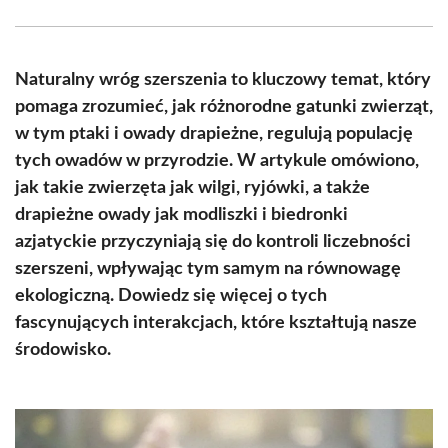
Facebook
X
Pinterest
WhatsApp
LinkedIn
Email
(Twitter)
Naturalny wróg szerszenia to kluczowy temat, który
pomaga zrozumieć, jak różnorodne gatunki zwierząt,
w tym ptaki i owady drapieżne, regulują populację
tych owadów w przyrodzie. W artykule omówiono,
jak takie zwierzęta jak wilgi, ryjówki, a także
drapieżne owady jak modliszki i biedronki
azjatyckie przyczyniają się do kontroli liczebności
szerszeni, wpływając tym samym na równowagę
ekologiczną. Dowiedz się więcej o tych
fascynujących interakcjach, które kształtują nasze
środowisko.