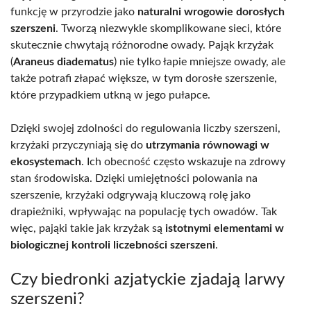
funkcję w przyrodzie jako
naturalni wrogowie dorosłych
szerszeni
. Tworzą niezwykle skomplikowane sieci, które
skutecznie chwytają różnorodne owady. Pająk krzyżak
(
Araneus diadematus
) nie tylko łapie mniejsze owady, ale
także potrafi złapać większe, w tym dorosłe szerszenie,
które przypadkiem utkną w jego pułapce.
Dzięki swojej zdolności do regulowania liczby szerszeni,
krzyżaki przyczyniają się do
utrzymania równowagi w
ekosystemach
. Ich obecność często wskazuje na zdrowy
stan środowiska. Dzięki umiejętności polowania na
szerszenie, krzyżaki odgrywają kluczową rolę jako
drapieżniki, wpływając na populację tych owadów. Tak
więc, pająki takie jak krzyżak są
istotnymi elementami w
biologicznej kontroli liczebności szerszeni
.
Czy biedronki azjatyckie zjadają larwy
szerszeni?