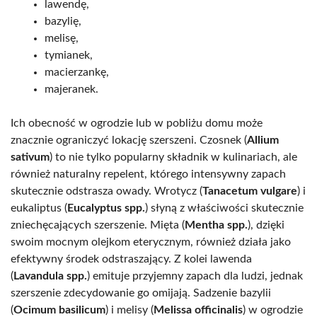
lawendę,
bazylię,
melisę,
tymianek,
macierzankę,
majeranek.
Ich obecność w ogrodzie lub w pobliżu domu może
znacznie ograniczyć lokację szerszeni. Czosnek (
Allium
sativum
) to nie tylko popularny składnik w kulinariach, ale
również naturalny repelent, którego intensywny zapach
skutecznie odstrasza owady. Wrotycz (
Tanacetum vulgare
) i
eukaliptus (
Eucalyptus spp.
) słyną z właściwości skutecznie
zniechęcających szerszenie. Mięta (
Mentha spp.
), dzięki
swoim mocnym olejkom eterycznym, również działa jako
efektywny środek odstraszający. Z kolei lawenda
(
Lavandula spp.
) emituje przyjemny zapach dla ludzi, jednak
szerszenie zdecydowanie go omijają. Sadzenie bazylii
(
Ocimum basilicum
) i melisy (
Melissa officinalis
) w ogrodzie