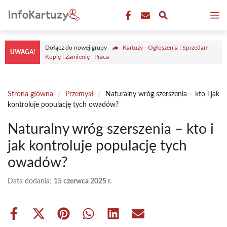
Przejdź
M
do
treści
Dołącz do nowej grupy
Kartuzy - Ogłoszenia | Sprzedam |
UWAGA!
Kupię | Zamienię | Praca
Strona główna
/
Przemysł
/
Naturalny wróg szerszenia – kto i jak
kontroluje populację tych owadów?
Naturalny wróg szerszenia – kto i
jak kontroluje populację tych
owadów?
Data dodania:
15 czerwca 2025 r.
Share
Share
Share
Share
Share
Share
on
on
on
on
on
on