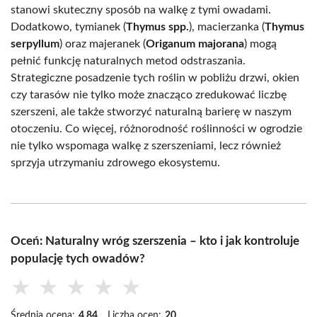
stanowi skuteczny sposób na walkę z tymi owadami.
Dodatkowo, tymianek (
Thymus spp.
), macierzanka (
Thymus
serpyllum
) oraz majeranek (
Origanum majorana
) mogą
pełnić funkcję naturalnych metod odstraszania.
Strategiczne posadzenie tych roślin w pobliżu drzwi, okien
czy tarasów nie tylko może znacząco zredukować liczbę
szerszeni, ale także stworzyć naturalną barierę w naszym
otoczeniu. Co więcej, różnorodność roślinności w ogrodzie
nie tylko wspomaga walkę z szerszeniami, lecz również
sprzyja utrzymaniu zdrowego ekosystemu.
Oceń: Naturalny wróg szerszenia – kto i jak kontroluje
populację tych owadów?
★
★
★
★
★
Średnia ocena:
4.84
Liczba ocen:
20