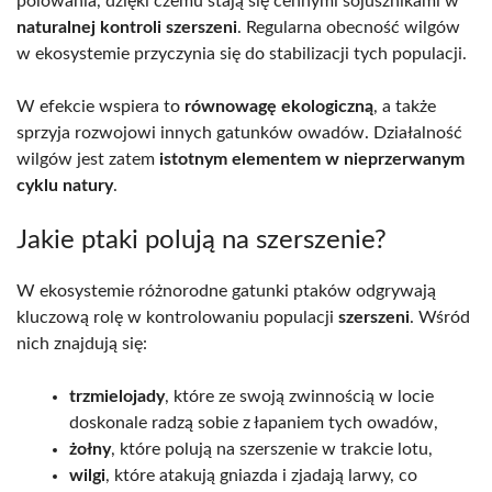
polowania, dzięki czemu stają się cennymi sojusznikami w
naturalnej kontroli szerszeni
. Regularna obecność wilgów
w ekosystemie przyczynia się do stabilizacji tych populacji.
W efekcie wspiera to
równowagę ekologiczną
, a także
sprzyja rozwojowi innych gatunków owadów. Działalność
wilgów jest zatem
istotnym elementem w nieprzerwanym
cyklu natury
.
Jakie ptaki polują na szerszenie?
W ekosystemie różnorodne gatunki ptaków odgrywają
kluczową rolę w kontrolowaniu populacji
szerszeni
. Wśród
nich znajdują się:
trzmielojady
, które ze swoją zwinnością w locie
doskonale radzą sobie z łapaniem tych owadów,
żołny
, które polują na szerszenie w trakcie lotu,
wilgi
, które atakują gniazda i zjadają larwy, co