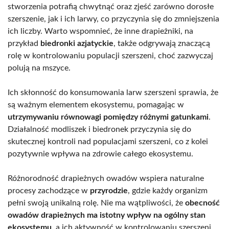
stworzenia potrafią chwytnąć oraz zjeść zarówno dorosłe
szerszenie, jak i ich larwy, co przyczynia się do zmniejszenia
ich liczby. Warto wspomnieć, że inne drapieżniki, na
przykład
biedronki azjatyckie
, także odgrywają znaczącą
rolę w kontrolowaniu populacji szerszeni, choć zazwyczaj
polują na mszyce.
Ich skłonność do konsumowania larw szerszeni sprawia, że
są ważnym elementem ekosystemu, pomagając w
utrzymywaniu równowagi pomiędzy różnymi gatunkami
.
Działalność modliszek i biedronek przyczynia się do
skutecznej kontroli nad populacjami szerszeni, co z kolei
pozytywnie wpływa na zdrowie całego ekosystemu.
Różnorodność drapieżnych owadów wspiera naturalne
procesy zachodzące w
przyrodzie
, gdzie każdy organizm
pełni swoją unikalną rolę. Nie ma wątpliwości, że
obecność
owadów drapieżnych ma istotny wpływ na ogólny stan
ekosystemu
, a ich aktywność w kontrolowaniu szerszeni