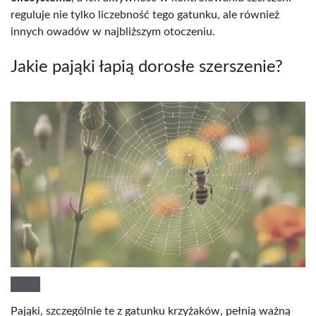
reguluje nie tylko liczebność tego gatunku, ale również
innych owadów w najbliższym otoczeniu.
Jakie pająki łapią dorosłe szerszenie?
Pająki, szczególnie te z gatunku krzyżaków, pełnią ważną