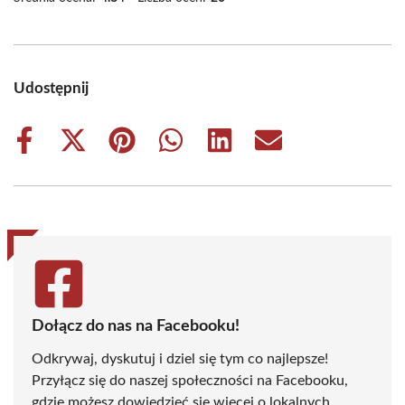
Udostępnij
Share
Share
Share
Share
Share
Share
on
on
on
on
on
on
Facebook
X
Pinterest
WhatsApp
LinkedIn
Email
(Twitter)
Dołącz do nas na Facebooku!
Odkrywaj, dyskutuj i dziel się tym co najlepsze!
Przyłącz się do naszej społeczności na Facebooku,
gdzie możesz dowiedzieć się więcej o lokalnych