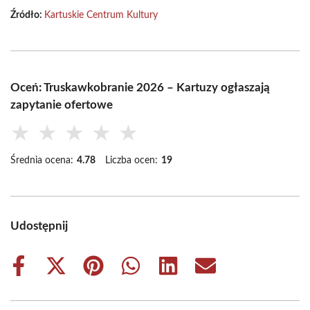
Źródło:
Kartuskie Centrum Kultury
Oceń: Truskawkobranie 2026 – Kartuzy ogłaszają
zapytanie ofertowe
★
★
★
★
★
Średnia ocena:
4.78
Liczba ocen:
19
Udostępnij
Share
Share
Share
Share
Share
Share
on
on
on
on
on
on
Facebook
X
Pinterest
WhatsApp
LinkedIn
Email
(Twitter)