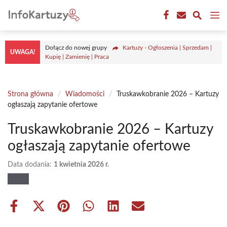
Przejdź
M
do
treści
Dołącz do nowej grupy
Kartuzy - Ogłoszenia | Sprzedam |
UWAGA!
Kupię | Zamienię | Praca
Strona główna
/
Wiadomości
/
Truskawkobranie 2026 – Kartuzy
ogłaszają zapytanie ofertowe
Truskawkobranie 2026 – Kartuzy
ogłaszają zapytanie ofertowe
Data dodania:
1 kwietnia 2026 r.
Share
Share
Share
Share
Share
Share
on
on
on
on
on
on
Facebook
X
Pinterest
WhatsApp
LinkedIn
Email