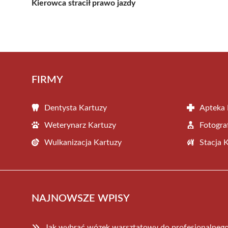
Kierowca stracił prawo jazdy
FIRMY
Dentysta Kartuzy
Apteka 
Weterynarz Kartuzy
Fotogra
Wulkanizacja Kartuzy
Stacja 
NAJNOWSZE WPISY
Jak wybrać wózek warsztatowy do profesjonalnego