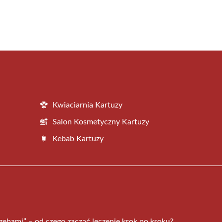
Kwiaciarnia Kartuzy
Salon Kosmetyczny Kartuzy
Kebab Kartuzy
zębami” – od czego zacząć leczenie krok po kroku?