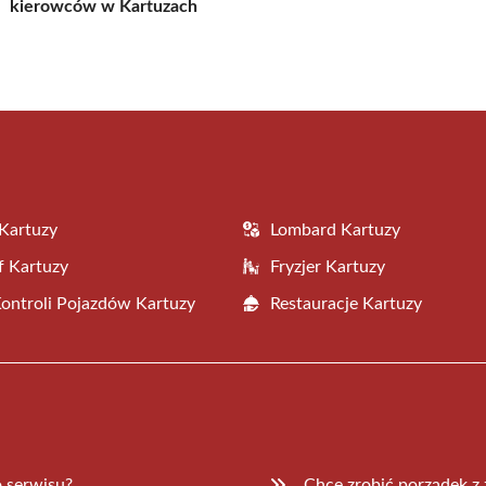
kierowców w Kartuzach
Kartuzy
Lombard Kartuzy
f Kartuzy
Fryzjer Kartuzy
Kontroli Pojazdów Kartuzy
Restauracje Kartuzy
 serwisu?
„Chcę zrobić porządek z 