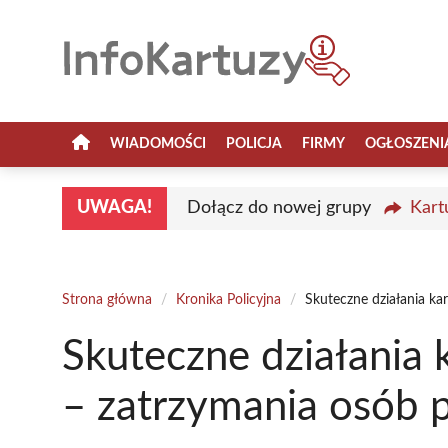
Przejdź
do
treści
WIADOMOŚCI
POLICJA
FIRMY
OGŁOSZENI
UWAGA!
Dołącz do nowej grupy
Kart
Strona główna
/
Kronika Policyjna
/
Skuteczne działania ka
Skuteczne działania 
– zatrzymania osób 