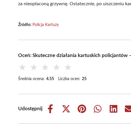
za nieopłaconą grzywnę. Ostatecznie, po uiszczeniu kar
Źródło:
Policja Kartuzy
Oceń: Skuteczne działania kartuskich policjantów
★
★
★
★
★
Średnia ocena:
4.55
Liczba ocen:
25
Udostępnij
Share
Share
Share
Share
Share
on
on
on
on
on
Facebook
X
Pinterest
WhatsApp
LinkedIn
(Twitter)