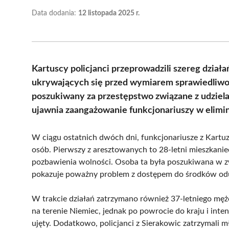
Data dodania:
12 listopada 2025 r.
Kartuscy policjanci przeprowadzili szereg dział
ukrywających się przed wymiarem sprawiedliwoś
poszukiwany za przestępstwo związane z udziela
ujawnia zaangażowanie funkcjonariuszy w elimin
W ciągu ostatnich dwóch dni, funkcjonariusze z Kartu
osób. Pierwszy z aresztowanych to 28-letni mieszkani
pozbawienia wolności. Osoba ta była poszukiwana w z
pokazuje poważny problem z dostępem do środków odu
W trakcie działań zatrzymano również 37-letniego męż
na terenie Niemiec, jednak po powrocie do kraju i inte
ujęty. Dodatkowo, policjanci z Sierakowic zatrzymali 