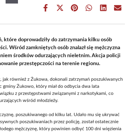
Share
Share
Share
Share
Share
Share
on
on
on
on
on
on
Facebook
X
Pinterest
WhatsApp
LinkedIn
Email
(Twitter)
ań, które doprowadziły do zatrzymania kilku osób
ci. Wśród zamkniętych osób znalazł się mężczyzna
niem środków odurzających nieletnim. Akcja policji
owanie przestępczości na terenie regionu.
z, jak również z Żukowa, dokonali zatrzymań poszukiwanych
ec gminy Żukowo, który miał do odbycia dwa lata
wiązku z przestępstwami związanymi z narkotykami, co
rzających wśród młodzieży.
czyznę, poszukiwanego od kilku lat. Udało mu się ukrywać
nsywnych poszukiwaniach przez policję, został ostatecznie
młodego mężczyznę, który powinien odbyć 100 dni więzienia