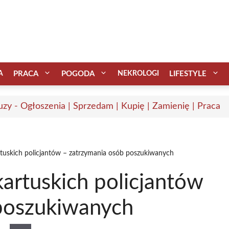
A
PRACA
POGODA
NEKROLOGI
LIFESTYLE
uzy - Ogłoszenia | Sprzedam | Kupię | Zamienię | Praca
rtuskich policjantów – zatrzymania osób poszukiwanych
kartuskich policjantów
poszukiwanych