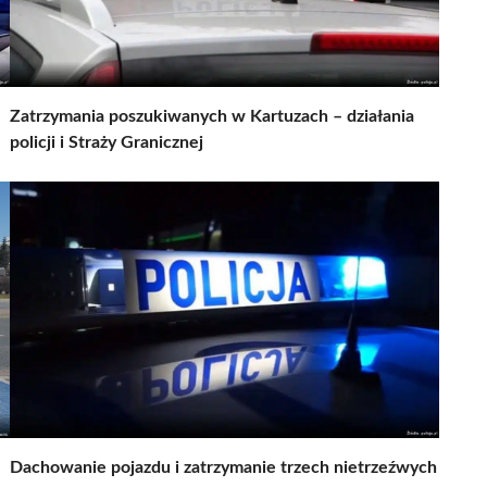
Zatrzymania poszukiwanych w Kartuzach – działania
policji i Straży Granicznej
Dachowanie pojazdu i zatrzymanie trzech nietrzeźwych