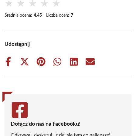
★
★
★
★
★
Średnia ocena:
4.45
Liczba ocen:
7
Udostępnij
Share
Share
Share
Share
Share
Share
on
on
on
on
on
on
Facebook
X
Pinterest
WhatsApp
LinkedIn
Email
(Twitter)
Dołącz do nas na Facebooku!
Odkrywaj, dyskutuj i dziel się tym co najlepsze!