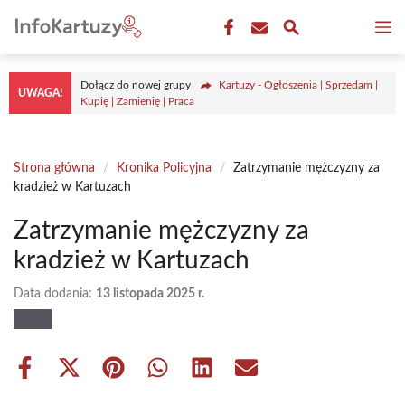
Przejdź
M
do
treści
Dołącz do nowej grupy
Kartuzy - Ogłoszenia | Sprzedam |
UWAGA!
Kupię | Zamienię | Praca
Strona główna
/
Kronika Policyjna
/
Zatrzymanie mężczyzny za
kradzież w Kartuzach
Zatrzymanie mężczyzny za
kradzież w Kartuzach
Data dodania:
13 listopada 2025 r.
Share
Share
Share
Share
Share
Share
on
on
on
on
on
on
Facebook
X
Pinterest
WhatsApp
LinkedIn
Email