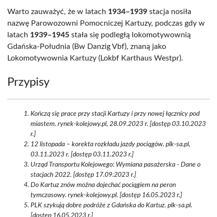
Warto zauważyć, że w latach
1934–1939
stacja nosiła
nazwę Parowozowni Pomocniczej Kartuzy, podczas gdy w
latach
1939–1945
stała się podległą lokomotywownią
Gdańska-Południa (Bw Danzig Vbf), znaną jako
Lokomotywownia Kartuzy (Lokbf Karthaus Westpr).
Przypisy
Kończą się prace przy stacji Kartuzy i przy nowej łącznicy pod
miastem. rynek-kolejowy.pl, 28.09.2023 r. [dostęp 03.10.2023
r.]
12 listopada – korekta rozkładu jazdy pociągów. plk-sa.pl,
03.11.2023 r. [dostęp 03.11.2023 r.]
Urząd Transportu Kolejowego: Wymiana pasażerska - Dane o
stacjach 2022. [dostęp 17.09.2023 r.]
Do Kartuz znów można dojechać pociągiem na peron
tymczasowy. rynek-kolejowy.pl. [dostęp 16.05.2023 r.]
PLK szykują dobre podróże z Gdańska do Kartuz. plk-sa.pl.
[dostęp 16.05.2023 r.]