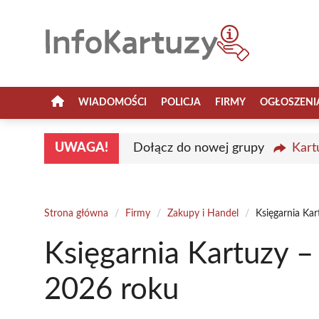
Przejdź
do
treści
WIADOMOŚCI
POLICJA
FIRMY
OGŁOSZENI
UWAGA!
Dołącz do nowej grupy
Kart
Strona główna
/
Firmy
/
Zakupy i Handel
/
Księgarnia Ka
Księgarnia Kartuzy –
2026 roku