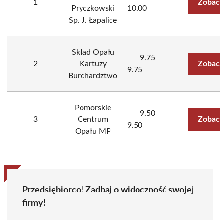
1
Zobac
Pryczkowski
10.00
Sp. J. Łapalice
Skład Opału
9.75
2
Kartuzy
Zobac
9.75
Burchardztwo
Pomorskie
9.50
3
Centrum
Zobac
9.50
Opału MP
Przedsiębiorco! Zadbaj o widoczność swojej
firmy!