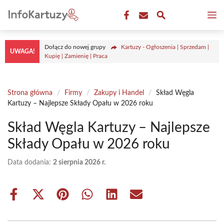
Przejdź
M
do
treści
Dołącz do nowej grupy
Kartuzy - Ogłoszenia | Sprzedam |
UWAGA!
Kupię | Zamienię | Praca
Strona główna
/
Firmy
/
Zakupy i Handel
/
Skład Węgla
Kartuzy – Najlepsze Składy Opału w 2026 roku
Skład Węgla Kartuzy – Najlepsze
Składy Opału w 2026 roku
Data dodania:
2 sierpnia 2026 r.
Share
Share
Share
Share
Share
Share
on
on
on
on
on
on
Facebook
X
Pinterest
WhatsApp
LinkedIn
Email
(Twitter)