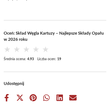
Oceń: Skład Węgla Kartuzy – Najlepsze Składy Opału
w 2026 roku
★
★
★
★
★
Średnia ocena:
4.93
Liczba ocen:
19
Udostępnij
Share
Share
Share
Share
Share
Share
on
on
on
on
on
on
Facebook
X
Pinterest
WhatsApp
LinkedIn
Email