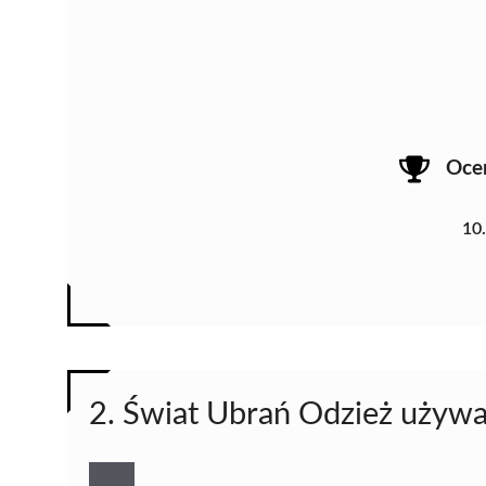
Oce
10
2. Świat Ubrań Odzież używ