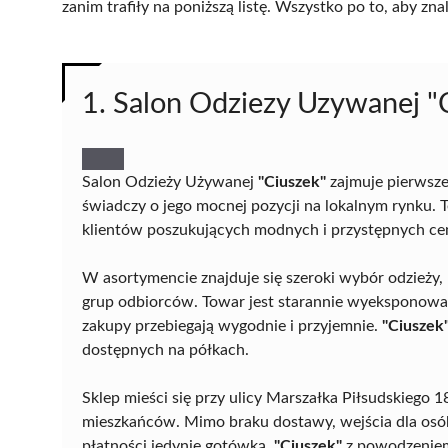
zanim trafiły na poniższą listę. Wszystko po to, aby z
1. Salon Odziezy Uzywanej "
Salon Odzieży Używanej
"Ciuszek"
zajmuje pierwsze
świadczy o jego mocnej pozycji na lokalnym rynku. 
klientów poszukujących modnych i przystępnych c
W asortymencie znajduje się szeroki wybór odzieży, r
grup odbiorców. Towar jest starannie wyeksponowany
zakupy przebiegają wygodnie i przyjemnie.
"Ciuszek
dostępnych na półkach.
Sklep mieści się przy ulicy Marszałka Piłsudskiego 
mieszkańców. Mimo braku dostawy, wejścia dla osób
płatności jedynie gotówką,
"Ciuszek"
z powodzeniem 