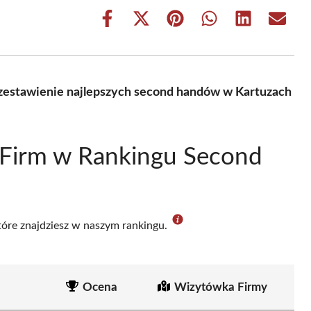
Share
Share
Share
Share
Share
Share
on
on
on
on
on
on
Facebook
X
Pinterest
WhatsApp
LinkedIn
Email
(Twitter)
zestawienie najlepszych second handów w Kartuzach
 Firm w Rankingu Second
które znajdziesz w naszym rankingu.
Ocena
Wizytówka Firmy