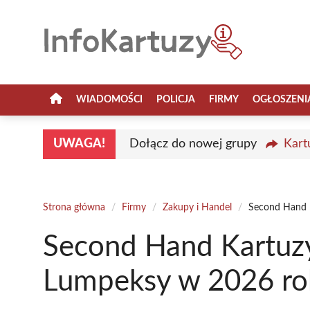
Przejdź
do
treści
WIADOMOŚCI
POLICJA
FIRMY
OGŁOSZENI
UWAGA!
Dołącz do nowej grupy
Kart
Strona główna
/
Firmy
/
Zakupy i Handel
/
Second Hand 
Second Hand Kartuzy
Lumpeksy w 2026 ro