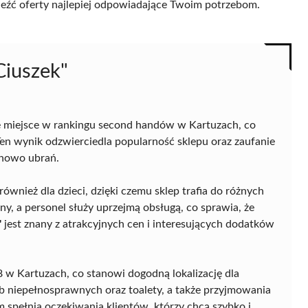
naleźć oferty najlepiej odpowiadające Twoim potrzebom.
Ciuszek"
 miejsce w rankingu second handów w Kartuzach, co
Ten wynik odzwierciedla popularność sklepu oraz zaufanie
enowo ubrań.
ównież dla dzieci, dzięki czemu sklep trafia do różnych
, a personel służy uprzejmą obsługą, co sprawia, że
"
jest znany z atrakcyjnych cen i interesujących dodatków
18 w Kartuzach, co stanowi dogodną lokalizację dla
 niepełnosprawnych oraz toalety, a także przyjmowania
spełnia oczekiwania klientów, którzy chcą szybko i