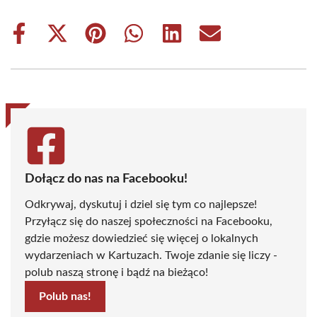
Share
Share
Share
Share
Share
Share
on
on
on
on
on
on
Facebook
X
Pinterest
WhatsApp
LinkedIn
Email
(Twitter)
Dołącz do nas na Facebooku!
Odkrywaj, dyskutuj i dziel się tym co najlepsze!
Przyłącz się do naszej społeczności na Facebooku,
gdzie możesz dowiedzieć się więcej o lokalnych
wydarzeniach w Kartuzach. Twoje zdanie się liczy -
polub naszą stronę i bądź na bieżąco!
Polub nas!