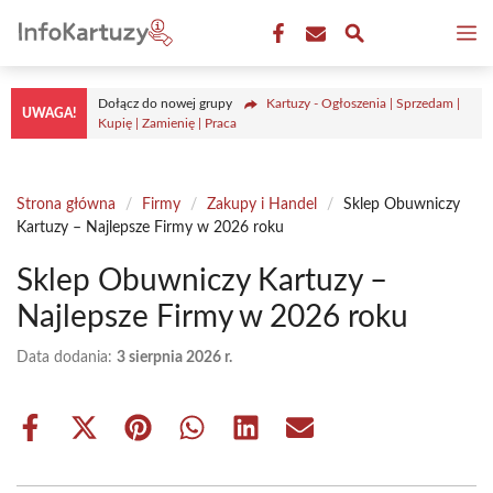
Przejdź
M
do
treści
Dołącz do nowej grupy
Kartuzy - Ogłoszenia | Sprzedam |
UWAGA!
Kupię | Zamienię | Praca
Strona główna
/
Firmy
/
Zakupy i Handel
/
Sklep Obuwniczy
Kartuzy – Najlepsze Firmy w 2026 roku
Sklep Obuwniczy Kartuzy –
Najlepsze Firmy w 2026 roku
Data dodania:
3 sierpnia 2026 r.
Share
Share
Share
Share
Share
Share
on
on
on
on
on
on
Facebook
X
Pinterest
WhatsApp
LinkedIn
Email
(Twitter)