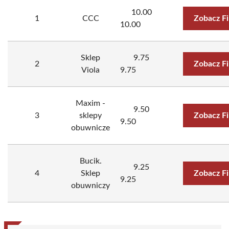
10.00
1
CCC
Zobacz F
10.00
Sklep
9.75
2
Zobacz F
Viola
9.75
Maxim -
9.50
3
sklepy
Zobacz F
9.50
obuwnicze
Bucik.
9.25
4
Sklep
Zobacz F
9.25
obuwniczy