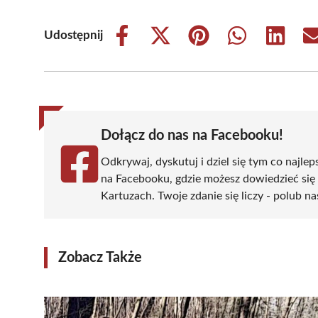
Udostępnij
Share
Share
Share
Share
Share
on
on
on
on
on
Facebook
X
Pinterest
WhatsApp
LinkedIn
(Twitter)
Dołącz do nas na Facebooku!
Odkrywaj, dyskutuj i dziel się tym co najlep
na Facebooku, gdzie możesz dowiedzieć się
Kartuzach. Twoje zdanie się liczy - polub na
Zobacz Także