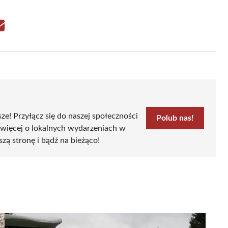
Share
on
Email
sze! Przyłącz się do naszej społeczności
Polub nas!
 więcej o lokalnych wydarzeniach w
szą stronę i bądź na bieżąco!