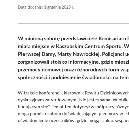
Data dodania:
1 grudnia 2025 r.
W minioną sobotę przedstawiciele Komisariatu Po
miała miejsce w Kaszubskim Centrum Sportu. 
Pierwszej Damy, Marty Nawrockiej. Policjanci u
zorganizowali stoisko informacyjne, gdzie mies
przemocy domowej oraz różnorodnych form wspar
społeczności i podniesienie świadomości na te
W trakcie konferencji, kierownik Rewiru Dzielnicowych
dyskusyjnym zatytułowanym „Nie jesteś sama. W oblic
budującym siłę”. Temat ten dotyczył współpracy różny
mogą pomóc osobom doświadczającym przemocy w ich c
uświadomienie uczestników, gdzie mogą szukać wsparc