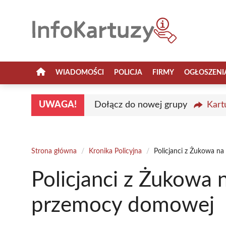
Przejdź
do
treści
WIADOMOŚCI
POLICJA
FIRMY
OGŁOSZENI
UWAGA!
Dołącz do nowej grupy
Kart
Strona główna
/
Kronika Policyjna
/
Policjanci z Żukowa n
Policjanci z Żukowa n
przemocy domowej