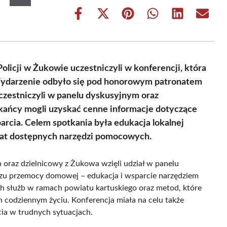
Share
Share
Share
Share
Share
Share
on
on
on
on
on
on
Facebook
X
Pinterest
WhatsApp
LinkedIn
Email
(Twitter)
licji w Żukowie uczestniczyli w konferencji, która
Wydarzenie odbyło się pod honorowym patronatem
czestniczyli w panelu dyskusyjnym oraz
zkańcy mogli uzyskać cenne informacje dotyczące
cia. Celem spotkania była edukacja lokalnej
mat dostępnych narzędzi pomocowych.
 oraz dzielnicowy z Żukowa wzięli udział w panelu
zu przemocy domowej – edukacja i wsparcie narzędziem
ch służb w ramach powiatu kartuskiego oraz metod, które
odziennym życiu. Konferencja miała na celu także
ia w trudnych sytuacjach.