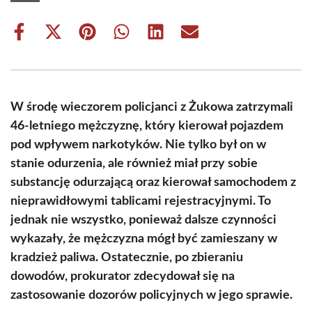
Share
Share
Share
Share
Share
Share
on
on
on
on
on
on
Facebook
X
Pinterest
WhatsApp
LinkedIn
Email
(Twitter)
W środę wieczorem policjanci z Żukowa zatrzymali
46-letniego mężczyznę, który kierował pojazdem
pod wpływem narkotyków. Nie tylko był on w
stanie odurzenia, ale również miał przy sobie
substancję odurzającą oraz kierował samochodem z
nieprawidłowymi tablicami rejestracyjnymi. To
jednak nie wszystko, ponieważ dalsze czynności
wykazały, że mężczyzna mógł być zamieszany w
kradzież paliwa. Ostatecznie, po zbieraniu
dowodów, prokurator zdecydował się na
zastosowanie dozorów policyjnych w jego sprawie.