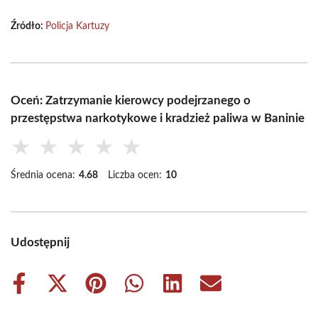
Źródło:
Policja Kartuzy
Oceń: Zatrzymanie kierowcy podejrzanego o
przestępstwa narkotykowe i kradzież paliwa w Baninie
★
★
★
★
★
Średnia ocena:
4.68
Liczba ocen:
10
Udostępnij
Share
Share
Share
Share
Share
Share
on
on
on
on
on
on
Facebook
X
Pinterest
WhatsApp
LinkedIn
Email