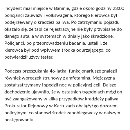
Incydent miał miejsce w Baninie, gdzie około godziny 23:00
policjanci zauważyli volkswagena, którego kierowca był
podejrzewany o kradzież paliwa. Po zatrzymaniu pojazdu
okazało się, że tablice rejestracyjne nie były przypisane do
danego auta, a w systemach widniały jako skradzione.
Policjanci, po przeprowadzeniu badania, ustalili, że
kierowca był pod wpływem środka odurzającego, co
potwierdził użyty tester.
Podczas przeszukania 46-latka, funkcjonariusze znaleźli
również woreczek strunowy z amfetaminą. Mężczyzna
został zatrzymany i spędził noc w policyjnej celi. Dalsze
dochodzenie ujawniło, że w ostatnich tygodniach mógł on
być zaangażowany w kilka przypadków kradzieży paliwa.
Prokurator Rejonowy w Kartuzach obciążył go dozorem
policyjnym, co stanowi środek zapobiegawczy w dalszym
postępowaniu.