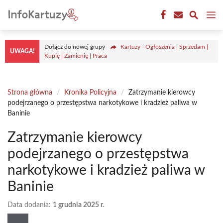
Przejdź
M
do
treści
Dołącz do nowej grupy
Kartuzy - Ogłoszenia | Sprzedam |
UWAGA!
Kupię | Zamienię | Praca
Strona główna
/
Kronika Policyjna
/
Zatrzymanie kierowcy
podejrzanego o przestępstwa narkotykowe i kradzież paliwa w
Baninie
Zatrzymanie kierowcy
podejrzanego o przestępstwa
narkotykowe i kradzież paliwa w
Baninie
Data dodania:
1 grudnia 2025 r.