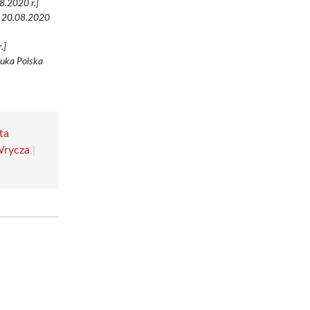
08.2020 r.]
p 20.08.2020
.]
Nauka Polska
ta
Wrycza
|