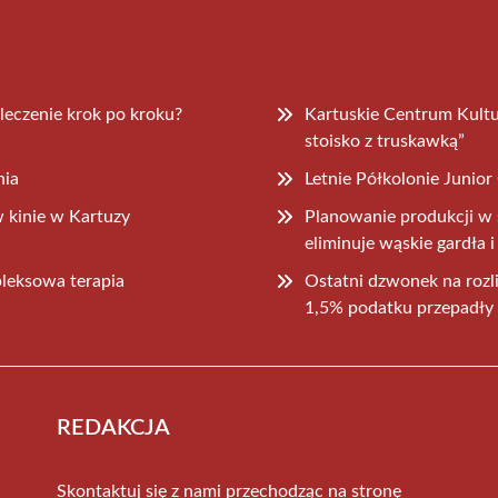
leczenie krok po kroku?
Kartuskie Centrum Kultu
stoisko z truskawką”
nia
Letnie Półkolonie Junio
w kinie w Kartuzy
Planowanie produkcji w
eliminuje wąskie gardła 
pleksowa terapia
Ostatni dzwonek na rozli
1,5% podatku przepadły
REDAKCJA
Skontaktuj się z nami przechodząc na stronę