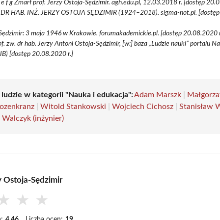
d e f g Zmarł prof. Jerzy Ostoja-Sędzimir. agh.edu.pl, 12.03.2018 r. [dostęp 20.
 DR HAB. INŻ. JERZY OSTOJA SĘDZIMIR (1924–2018). sigma-not.pl. [dostę
Sędzimir: 3 maja 1946 w Krakowie. forumakademickie.pl. [dostęp 20.08.2020 r
of. zw. dr hab. Jerzy Antoni Ostoja-Sędzimir, [w:] baza „Ludzie nauki” portalu 
IB) [dostęp 20.08.2020 r.]
 ludzie w kategorii "Nauka i edukacja":
Adam Marszk
|
Małgorza
ozenkranz
|
Witold Stankowski
|
Wojciech Cichosz
|
Stanisław 
 Walczyk (inżynier)
y Ostoja-Sędzimir
★
★
★
:
4.46
Liczba ocen:
19