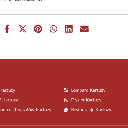
Share
Share
Share
Share
Share
Share
on
on
on
on
on
on
Facebook
X
Pinterest
WhatsApp
LinkedIn
Email
(Twitter)
Kartuzy
Lombard Kartuzy
f Kartuzy
Fryzjer Kartuzy
Kontroli Pojazdów Kartuzy
Restauracje Kartuzy