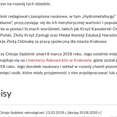
yw na rozwój tych dziedzin.
imir redagował czasopisma naukowe, w tym „Hydrometallurgy” 
lazne”, przyczyniając się do ich merytorycznej wartości i popula
nie w postaci licznych wyróżnień, takich jak Krzyż Kawalerski O
Polski, Złoty Krzyż Zasługi oraz Medal Komisji Edukacji Narodo
kże Złotą Odznakę za pracę społeczną dla miasta Krakowa.
erzy Ostoja-Sędzimir zmarł 8 marca 2018 roku. Jego ostatnie miej
najduje się na
cmentarzu Rakowickim w Krakowie
, gdzie zosta
18 roku. Jego dorobek naukowy i wkład w rozwój chemii pozos
mięci osób, które miały przyjemność z nim współpracować lub u
isy
Ostoja-Sędzimir. nekrologi.net, 13.03.2018 r. [dostęp 20.08.2020 r.]