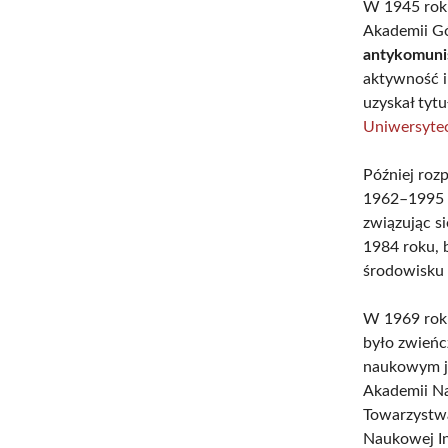
W 1945 roku
Akademii Gó
antykomuni
aktywność i
uzyskał tyt
Uniwersytec
Później roz
1962–1995 p
związując s
1984 roku, 
środowisku
W 1969 roku
było zwieńc
naukowym ja
Akademii Na
Towarzystw
Naukowej In