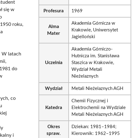
student
ł się w
Profesura
1969
o
Akademia Górnicza w
 1950 roku,
Alma
Krakowie, Uniwersytet
na
Mater
Jagielloński
Akademia Górniczo-
. W latach
Hutnicza im. Stanisława
ii,
Uczelnia
Staszica w Krakowie,
 1981 do
Wydział Metali
 w
Nieżelaznych
Wydział
Metali Nieżelaznych AGH
nych, co
Chemii Fizycznej i
u
Katedra
Elektrochemii na Wydziale
iej
Metali Nieżelaznych AGH
Okres
Dziekan: 1981–1984;
dy
spraw.
Kierownik: 1962–1995
kalny i