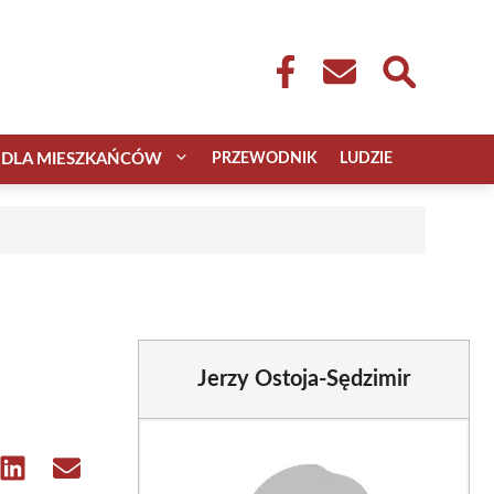
DLA MIESZKAŃCÓW
PRZEWODNIK
LUDZIE
Jerzy Ostoja-Sędzimir
e
Share
Share
on
on