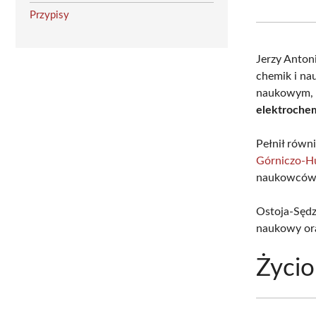
Przypisy
Jerzy Anton
chemik i na
naukowym, a
elektrochemi
Pełnił równ
Górniczo-H
naukowców 
Ostoja-Sędz
naukowy or
Życio