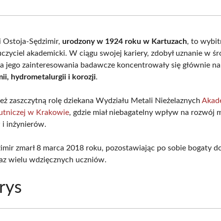
Facebook
X
Pinterest
What
(Twitter)
i Ostoja-Sędzimir,
urodzony w 1924 roku w Kartuzach
, to wybit
uczyciel akademicki. W ciągu swojej kariery, zdobył uznanie w ś
 jego zainteresowania badawcze koncentrowały się głównie na
i, hydrometalurgii i korozji
.
ież zaszczytną rolę dziekana Wydziału Metali Nieżelaznych
Akad
utniczej w Krakowie
, gdzie miał niebagatelny wpływ na rozwój
i inżynierów.
imir zmarł 8 marca 2018 roku, pozostawiając po sobie bogaty d
az wielu wdzięcznych uczniów.
rys