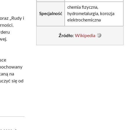
chemia fizyczna,
Specjalność
hydrometalurgia, korozja
oraz „Rudy i
elektrochemiczna
rności.
rderu
Źródło:
Wikipedia
wej.
sce
ł pochowany
taną na
czyć się od