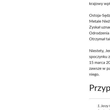
krajowy wpł
Ostoja-Sędz
Metale Nieże
Zyskał uzna
Odrodzenia 
Otrzymał ta
Niestety, J
spoczynku z
15 marca 20
zawsze w pa
niego.
Przyp
Jerzy 