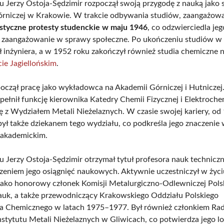
 Jerzy Ostoja-Sędzimir rozpoczął swoją przygodę z nauką jako 
rniczej w Krakowie. W trakcie odbywania studiów, zaangażowa
styczne protesty studenckie w maju 1946
, co odzwierciedla jeg
 zaangażowanie w sprawy społeczne. Po ukończeniu studiów w
uł inżyniera, a w 1952 roku zakończył również studia chemiczne 
ie Jagiellońskim
.
począł pracę jako wykładowca na Akademii Górniczej i Hutniczej
ełnił funkcję kierownika Katedry Chemii Fizycznej i Elektrochem
ię z Wydziałem Metali Nieżelaznych. W czasie swojej kariery, od
był także dziekanem tego wydziału, co podkreśla jego znaczenie
 akademickim.
 Jerzy Ostoja-Sędzimir otrzymał tytuł profesora nauk technicz
zeniem jego osiągnięć naukowych. Aktywnie uczestniczył w życi
ko honorowy członek Komisji Metalurgiczno-Odlewniczej Polsk
uk, a także przewodniczący Krakowskiego Oddziału Polskiego
a Chemicznego w latach 1975–1977. Był również członkiem Ra
stytutu Metali Nieżelaznych w Gliwicach, co potwierdza jego lo