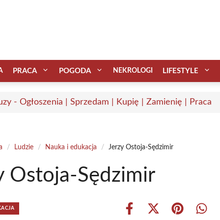
A
PRACA
POGODA
NEKROLOGI
LIFESTYLE
uzy - Ogłoszenia | Sprzedam | Kupię | Zamienię | Praca
a
/
Ludzie
/
Nauka i edukacja
/
Jerzy Ostoja-Sędzimir
y Ostoja-Sędzimir
KACJA
Share
Share
Share
Shar
on
on
on
on