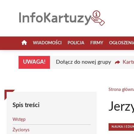
Przejdź
do
treści
WIADOMOŚCI
POLICJA
FIRMY
OGŁOSZENI
UWAGA!
Dołącz do nowej grupy
Kart
Strona główn
Jerz
Spis treści
Wstęp
NAUKA I EDU
Życiorys