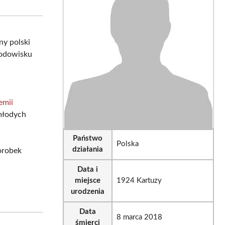
sApp
LinkedIn
Email
ny polski
rodowisku
emii
 młodych
Państwo
Polska
działania
orobek
Data i
miejsce
1924 Kartuzy
urodzenia
Data
8 marca 2018
śmierci