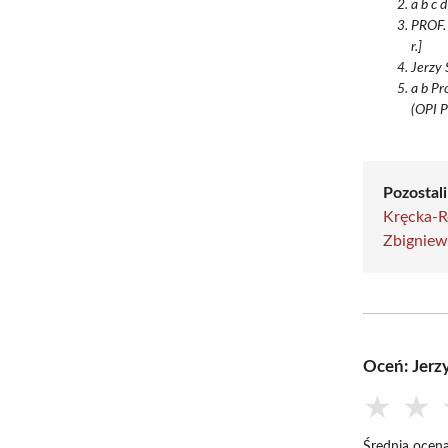
a b c 
PROF.
r.]
Jerzy 
a b Pr
(OPI P
Pozostali
Kręcka-R
Zbigniew
Oceń: Jerz
★
★
Średnia ocena